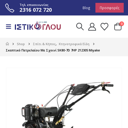
Τηλ. επικοινωνίας
Blog
Προσφορές
2316 072 720
0
Shop
Σπίτι & Κήπος
,
Κτηνοτροφικά Είδη
Σκαπτικό Πετρελαίου Με Σχοινί SK80-7D 7HP 212305 Miyake