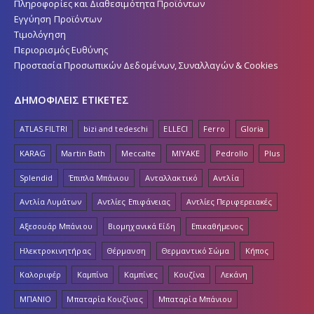
Πληροφορίες και Διαθεσιμότητα Προϊόντων
Εγγύηση Προϊόντων
Τιμολόγηση
Περιορισμός Ευθύνης
Προστασία Προσωπικών Δεδομένων, Συναλλαγών & Cookies
ΔΗΜΟΦΙΛΕΙΣ ΕΤΙΚΕΤΕΣ
ATLAS FILTRI
bizi and tedeschi
ELLECI
Ferro
Gloria
KARAG
Martin Bath
Meccalte
MIYAKE
Pedrollo
Plus
Splendid
Έπιπλα Μπάνιου
Ανταλλακτικό
Αντλία
Αντλία Λυμάτων
Αντλίες Επιφάνειας
Αντλίες Περιφερειακές
Αξεσουάρ Μπάνιου
Βιομηχανικά Είδη
Επικαθήμενος
Ηλεκτροκινητήρας
Θέρμανση
Θερμαντικό Σώμα
Κήπος
Καλοριφέρ
Καμπίνα
Καμπίνες
Κουζίνα
Λεκάνη
ΜΠΑΝΙΟ
Μπαταρία Κουζίνας
Μπαταρία Μπάνιου