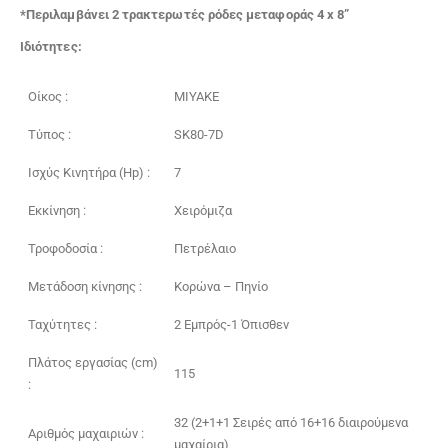
*Περιλαμβάνει 2 τρακτερωτές ρόδες μεταφοράς 4 x 8”
Ιδιότητες:
Οίκος :
MIYAKE
Τύπoς :
SK80-7D
Ισχύς Κινητήρα (Hp) :
7
Εκκίνηση :
Χειρόμιζα
Τροφοδοσία :
Πετρέλαιο
Μετάδοση κίνησης :
Κορώνα – Πηνίο
Ταχύτητες :
2 Εμπρός-1 Όπισθεν
Πλάτος εργασίας (cm)
115
:
32 (2+1+1 Σειρές από 16+16 διαιρούμενα
Αριθμός μαχαιριών :
μαχαίρια)