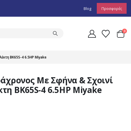
Blog
Προσφορές
0
έκτη BK65S-4 6.5HP Miyake
ράχρονος Με Σφήνα & Σχοινί
τη BK65S-4 6.5HP Miyake
l
Η
τρέχουσα