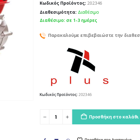
was:
τ
Κωδικός Προϊόντος:
202346
243,00 
ε
Διαθεσιμότητα:
Διαθέσιμο
2
Διαθέσιμο: σε 1-3 ημέρες
Παρακαλούμε επιβεβαιώστε την διαθεσ
Κωδικός Προϊόντος:
202346
Προσθήκη στο καλάθι
Προσθήκη στα Αγαπημένα