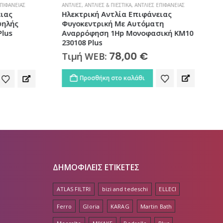
ΠΙΦΆΝΕΙΑΣ
ΑΝΤΛΊΕΣ
,
ΑΝΤΛΊΕΣ & ΠΙΕΣΤΙΚΆ
,
ΑΝΤΛΊΕΣ ΕΠΙΦΆΝΕΙΑΣ
Α
ιας
Ηλεκτρική Αντλία Επιφάνειας
ψηλής
Φυγοκεντρική Με Αυτόματη
lus
Αναρρόφηση 1Hp Μονοφασική KM10
230108 Plus
riginal
rice
78,00
€
Τιμή WEB:
as:
15,00 €.
Προσθήκη στο καλάθι
ΔΗΜΟΦΙΛΕΙΣ ΕΤΙΚΕΤΕΣ
ATLAS FILTRI
bizi and tedeschi
ELLECI
Ferro
Gloria
KARAG
Martin Bath