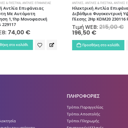
ΊΕΣ & ΠΙΕΣΤΙΚΆ
,
ΑΝΤΛΊΕΣ ΕΠΙΦΆΝΕΙΑΣ
ΑΝΤΛΊΕΣ
,
ΑΝΤΛΊΕΣ & ΠΙΕΣΤΙΚΆ
,
ΑΝΤΛΊΕΣ Ε
ή Αντλία Επιφάνειας
Ηλεκτρική Αντλία Επιφάνε
τη Με Αυτόματη
Διβάθμια Φυγοκεντρική Υ
ση 1,1hp Μονοφασική
Πίεσης 2Hp KDM20 230116 P
s 229117
215,00
€
O
Τιμή WEB:
p
74,00
€
196,50
€
Η
EB:
w
τρέχουσα
2
τιμή
ήκη στο καλάθι
Προσθήκη στο καλάθι
είναι:
196,50 €.
ΠΛΗΡΟΦΟΡΙΕΣ
Τρόποι Παραγγελίας
Τρόποι Αποστολής
διοκτησία
Τρόποι Πληρωμής
 αυτόν τον ιστότοπο
Επιστροφές/Αλλαγές