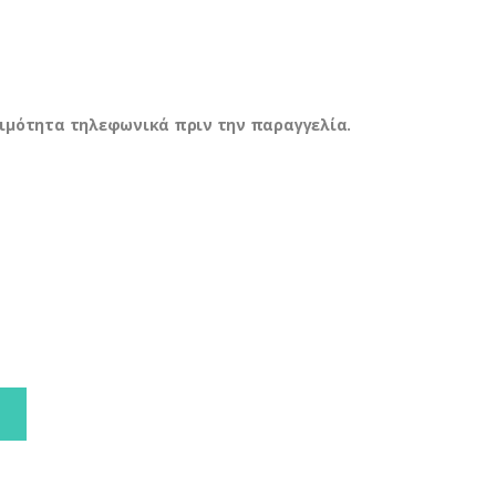
ιμή
€.
ίναι:
17,60 €.
ιμότητα τηλεφωνικά πριν την παραγγελία.