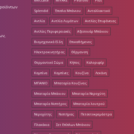
Meccalte
MIYAKE
Pedrollo
Plus
Προϊόντων
Splendid
Έπιπλα Μπάνιου
Ανταλλακτικό
Αντλία
Αντλία Λυμάτων
Αντλίες Επιφάνειας
Αντλίες Περιφερειακές
Αξεσουάρ Μπάνιου
ων,
Βιομηχανικά Είδη
Επικαθήμενος
Ηλεκτροκινητήρας
Θέρμανση
Θερμαντικό Σώμα
Κήπος
Καλοριφέρ
Καμπίνα
Καμπίνες
Κουζίνα
Λεκάνη
ΜΠΑΝΙΟ
Μπαταρία Κουζίνας
Μπαταρία Μπάνιου
Μπαταρία Νεροχύτη
Μπαταρία Νιπτήρος
Μπαταρία λουτρού
Νεροχύτης
Νιπτήρας
Πετσετοκρεμάστρα
Πλακάκια
Σετ Επίπλων Μπάνιου