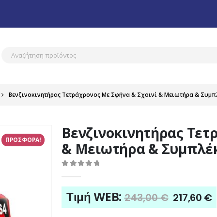
Βενζινοκινητήρας Τετράχρονος Με Σφήνα & Σχοινί & Μειωτήρα & Συμπλ
Βενζινοκινητήρας Τετ
ΠΡΟΣΦΟΡΑ!
& Μειωτήρα & Συμπλέκ
0
out of 5
Origina
Τιμή WEB:
243,00
€
217,60
€
price