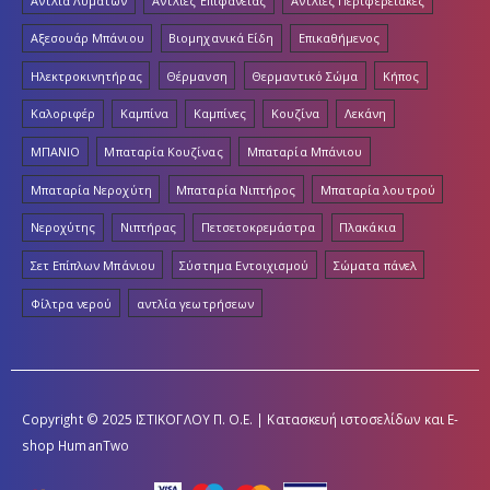
Αντλία Λυμάτων
Αντλίες Επιφάνειας
Αντλίες Περιφερειακές
Αξεσουάρ Μπάνιου
Βιομηχανικά Είδη
Επικαθήμενος
Ηλεκτροκινητήρας
Θέρμανση
Θερμαντικό Σώμα
Κήπος
Καλοριφέρ
Καμπίνα
Καμπίνες
Κουζίνα
Λεκάνη
ΜΠΑΝΙΟ
Μπαταρία Κουζίνας
Μπαταρία Μπάνιου
Μπαταρία Νεροχύτη
Μπαταρία Νιπτήρος
Μπαταρία λουτρού
Νεροχύτης
Νιπτήρας
Πετσετοκρεμάστρα
Πλακάκια
Σετ Επίπλων Μπάνιου
Σύστημα Εντοιχισμού
Σώματα πάνελ
Φίλτρα νερού
αντλία γεωτρήσεων
Copyright © 2025 ΙΣΤΙΚΟΓΛΟΥ Π. Ο.Ε. | Κατασκευή ιστοσελίδων και E-
shop
HumanTwo